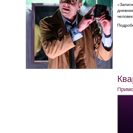
«Записк
дневник
человек
Подроб
Ква
Примо