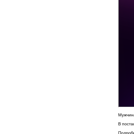
Мужчина
В поста
Подроб