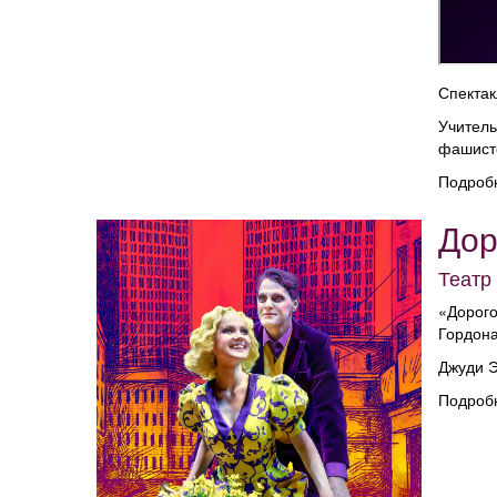
Спектак
Учитель
фашистс
Подроб
Дор
Театр
«Дорого
Гордона
Джуди Э
Подроб