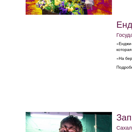
Енд
Госуд
«Енджи-
которая
«На бер
Подроб
Зап
Сахал