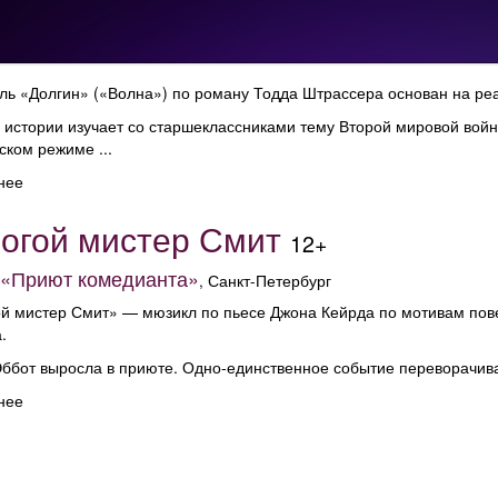
ль «Долгин» («Волна») по роману Тодда Штрассера основан на ре
 истории изучает со старшеклассниками тему Второй мировой во
ком режиме ...
нее
огой мистер Смит
12+
 «Приют комедианта»
, Санкт-Петербург
й мистер Смит» — мюзикл по пьесе Джона Кейрда по мотивам пове
.
ббот выросла в приюте. Одно-единственное событие переворачивае
нее