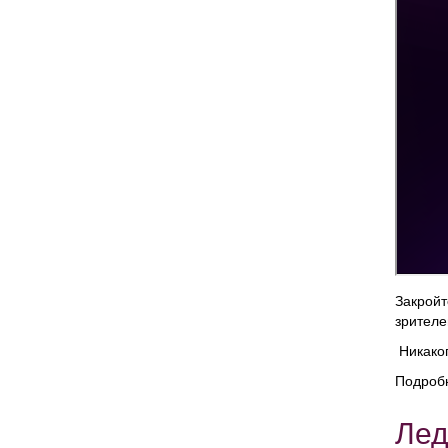
Закройт
зрителе
Никакого
Подроб
Лед