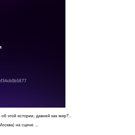
об этой истории, давней как мир?..
сква) на сцене ...