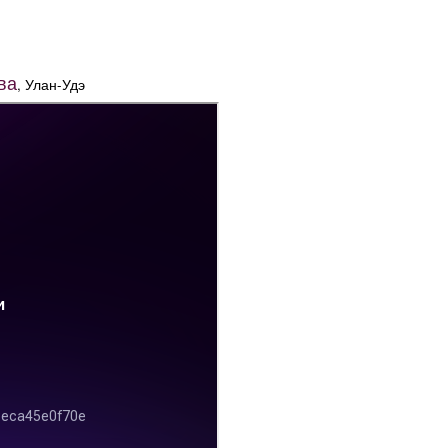
ва
, Улан-Удэ