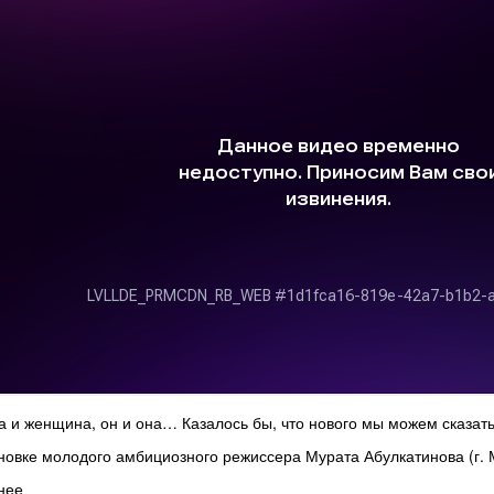
 и женщина, он и она… Казалось бы, что нового мы можем сказать 
новке молодого амбициозного режиссера Мурата Абулкатинова (г. Мо
нее